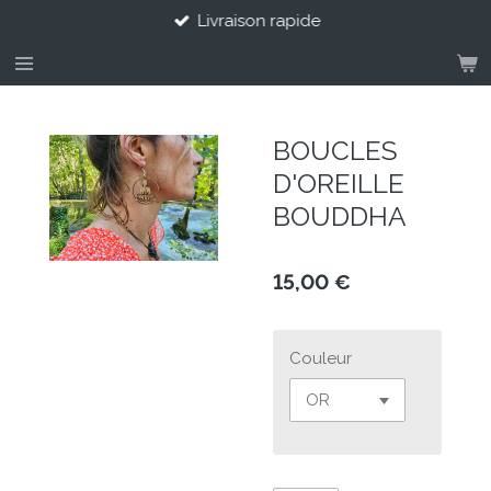
Livraison rapide
Passer
au
contenu
principal
BOUCLES
D'OREILLE
BOUDDHA
15,00 €
Couleur