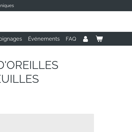
uniques
oignages
Événements
FAQ
'OREILLES
EUILLES