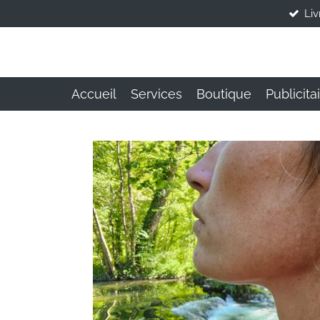
Liv
Passer
au
contenu
principal
Accueil
Services
Boutique
Publicita