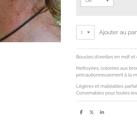
Ajouter au pan
Boucles d'oreilles en mdf et
Nettoyées, colorées aux brou
précautionneusement à la m
Légères et malléables parfait
Convenables pour toutes les
P
P
P
a
a
a
r
r
r
t
t
t
a
a
a
g
g
g