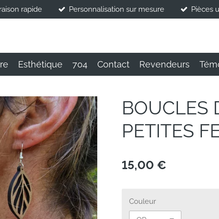
raison rapide
Personnalisation sur mesure
Pièces 
ire
Esthétique
704
Contact
Revendeurs
Tém
BOUCLES D
PETITES F
15,00 €
Couleur