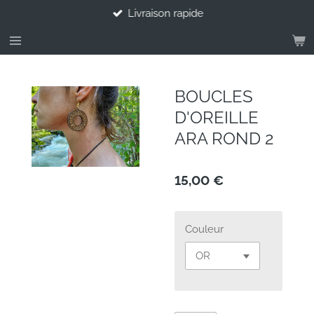
Livraison rapide
Passer
au
contenu
principal
BOUCLES
D'OREILLE
ARA ROND 2
15,00 €
Couleur