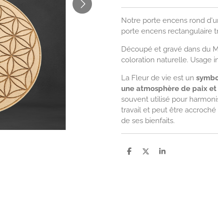
Notre porte encens rond d'u
porte encens rectangulaire t
Découpé et gravé dans du MD
coloration naturelle. Usage in
La Fleur de vie est un
symbol
une atmosphère de paix et
souvent utilisé pour harmoni
travail et peut être accroché
de ses bienfaits.
P
P
P
a
a
a
r
r
r
t
t
t
a
a
a
g
g
g
e
e
e
r
r
r