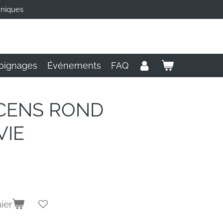
uniques
oignages
Événements
FAQ
CENS ROND
VIE
ier