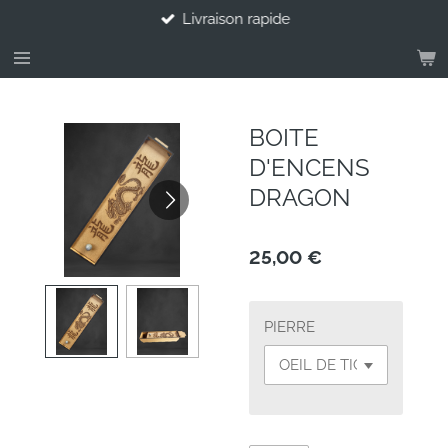
Livraison rapide
Passer
au
contenu
principal
BOITE
D'ENCENS
DRAGON
25,00 €
PIERRE